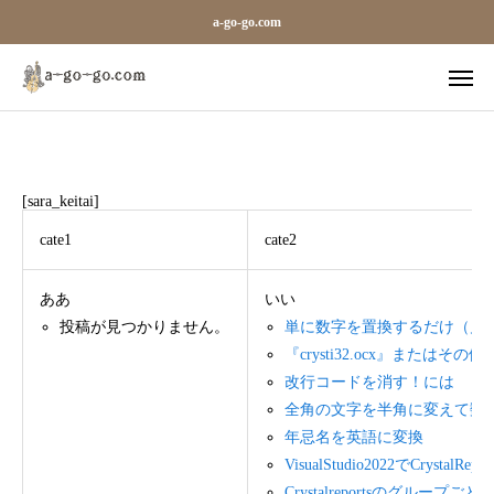
a-go-go.com
外字一覧
旧字一覧
[sara_keitai]
Sara
Line
cate1
cate2
blog-archives
ああ
いい
お知らせ
投稿が見つかりません。
単に数字を置換するだけ（月
『crysti32.ocx』また
ギャラリーカテゴリ（メガ）
改行コードを消す！には
全角の文字を半角に変えて数
ベース
年忌名を英語に変換
VisualStudio2022でCrystalRepor
Crystalreportsのグループごと