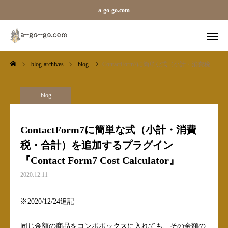
a-go-go.com
blog-archives
blog
ContactForm7に簡単な式（小計・消費税・合計）を追加するプラグイン『Contact Form7 Cost Calculator』
外字一覧
旧字一覧
Sara
Line
blog
blog-archives
ContactForm7に簡単な式（小計・消費
税・合計）を追加するプラグイン
お知らせ
『Contact Form7 Cost Calculator』
ギャラリーカテゴリ（メガ）
2020.12.11
ベース
※2020/12/24追記
同じ金額の商品をコンボボックスに入れても、その金額の