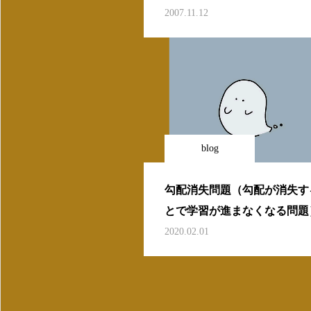
2007.11.12
blog
勾配消失問題（勾配が消失す
とで学習が進まなくなる問題
因は活性化関数
2020.02.01