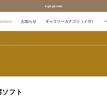
a-go-go.com
archives
お知らせ
ギャラリーカテゴリ（メガ）
ーコード出席ソフト
uuuuuuu
blog
Crystalreports
ator
Illu
厄年・九曜星
単に数字を置換するだけ
2024.04.26
2024.03.19
（月）
席ソフト
おしらせ沙羅直接リンク
おしらせテーマ変更
2024.07.27
2024.06.20
区画図の作り方など