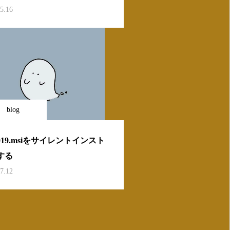
サービス
5.16
blog
019.msiをサイレントインスト
する
7.12