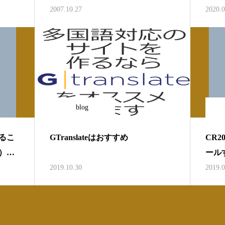
届く
2007.10.27
2020.0
blog
るこ
GTranslateはおすすめ
CR2
）原
ール
2019.10.30
2019.0