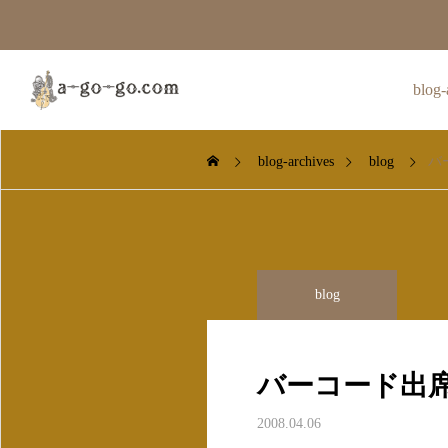
blog-
blog-archives
blog
バ
sax
blog
blog
r
Illustr
サックス運指
カタカナにする文字起こ
2024.04.26
し
バーコード出
シンサラ
2024.12.20
2024.08.10
区画図の作り方など
2008.04.06