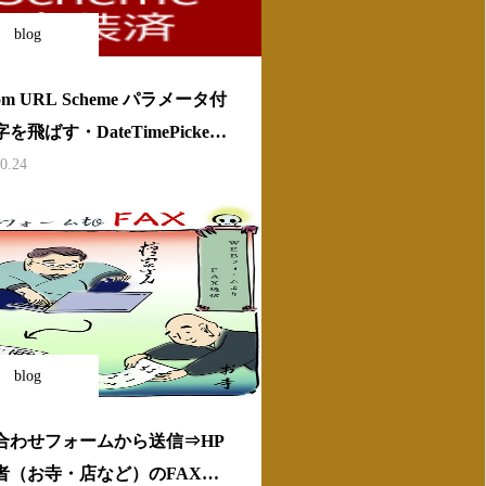
blog
tom URL Scheme パラメータ付
を飛ばす・DateTimePicker
付を入れて動かす
0.24
blog
合わせフォームから送信⇒HP
者（お寺・店など）のFAXに