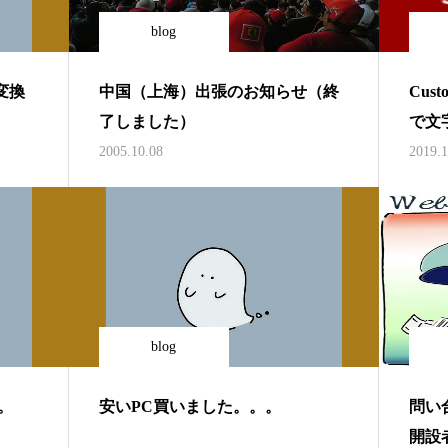
blog
な変換
中国（上海）出張のお知らせ（終
Cus
了しました）
で文字
で日
2005.10.08
2019.1
blog
。
安いPC買いました。。。
問い
開設