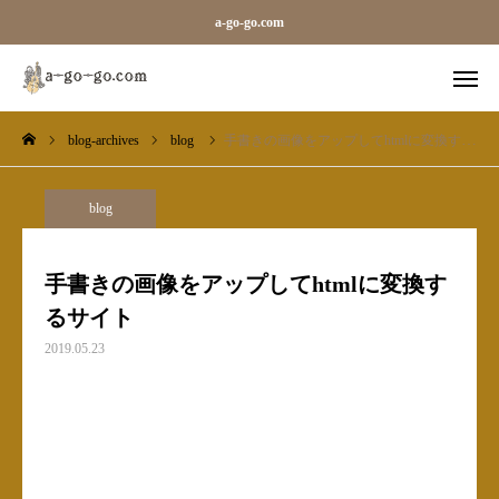
a-go-go.com
blog-archives
blog
手書きの画像をアップしてhtmlに変換するサイト
外字一覧
旧字一覧
Sara
Line
blog
blog-archives
手書きの画像をアップしてhtmlに変換す
るサイト
お知らせ
2019.05.23
ギャラリーカテゴリ（メガ）
ベース