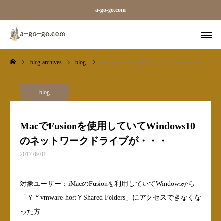
a-go-go.com
blog-archives
blog
MacでFusionを使用していてWindows10のネットワークドライブが・・・
外字一覧
旧字一覧
Sara
Line
blog
blog-archives
MacでFusionを使用していてWindows10
のネットワークドライブが・・・
お知らせ
2017.09.01
ギャラリーカテゴリ（メガ）
対象ユーザー：iMacのFusionを利用していてWindowsから
ベース
「￥￥vmware-host￥Shared Folders」にアクセスできなくな
った方