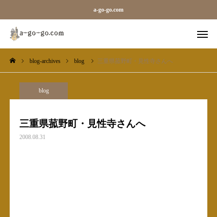
a-go-go.com
blog-archives
blog
三重県菰野町・見性寺さんへ
外字一覧
旧字一覧
Sara
Line
blog
blog-archives
三重県菰野町・見性寺さんへ
2008.08.31
お知らせ
ギャラリーカテゴリ（メガ）
ベース