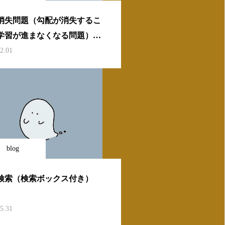
消失問題（勾配が消失するこ
学習が進まなくなる問題）原
活性化関数
2.01
blog
検索（検索ボックス付き）
5.31