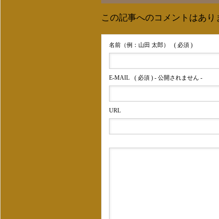
この記事へのコメントはあり
名前（例：山田 太郎）
( 必須 )
E-MAIL
( 必須 ) - 公開されません -
URL