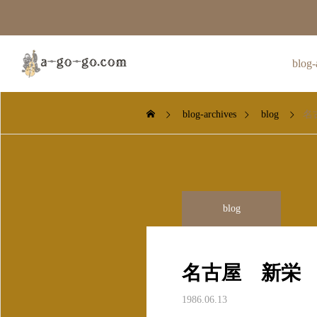
blog-
blog-archives
blog
名
blog
blog
blog
r
Illustr
カタカナにする文字起こ
厄年・九曜星
2024.04.26
し
名古屋 新栄
シンサラ
2024.08.10
2024.07.27
区画図の作り方など
1986.06.13