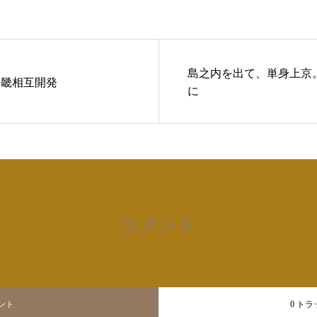
島之内を出て、単身上京
近畿相互開発
に
コメント
メント
0 ト