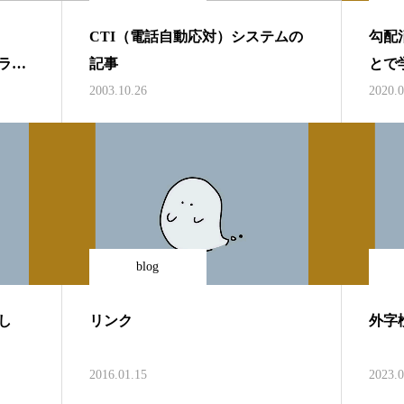
CTI（電話自動応対）システムの
勾配
ドライ
記事
とで
因は
2003.10.26
2020.0
blog
し
リンク
外字
2016.01.15
2023.0