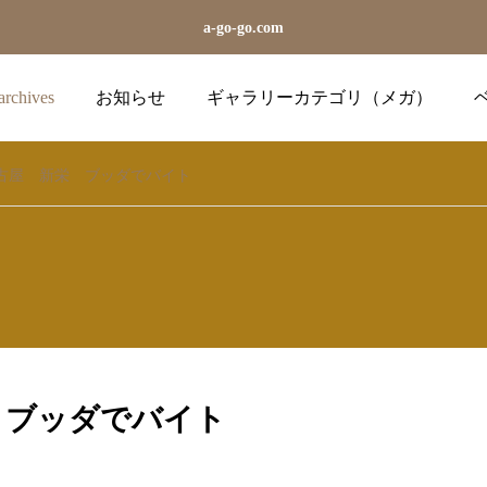
a-go-go.com
archives
お知らせ
ギャラリーカテゴリ（メガ）
古屋 新栄 ブッダでバイト
uuuuuuu
Crystalreports
Crystalreports
ator
Illu
単に数字を置換するだけ
『crysti32.ocx』またはそ
2024.04.26
2024.03.19
（月）
の依存関係のひとつが適
 ブッダでバイト
切に登録されていませ
おしらせ沙羅直接リンク
おしらせテーマ変更
ん。
2024.06.20
2024.05.23
区画図の作り方など