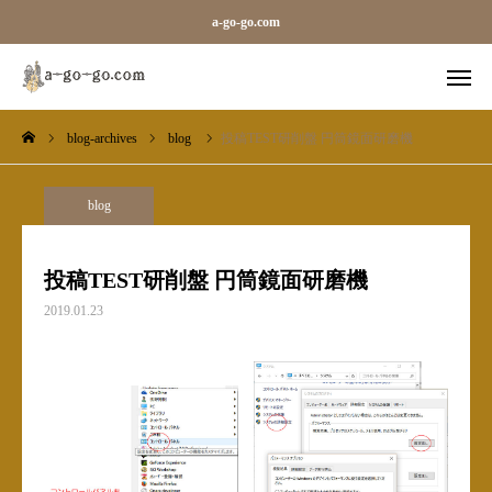
a-go-go.com
blog-archives
blog
投稿TEST研削盤 円筒鏡面研磨機
外字一覧
旧字一覧
Sara
Line
blog
blog-archives
投稿TEST研削盤 円筒鏡面研磨機
2019.01.23
お知らせ
ギャラリーカテゴリ（メガ）
ベース