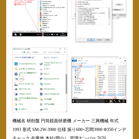
機械名 研削盤 円筒鏡面研磨機 メーカー 三興機械 年式
1993 形式 SM-2W-3900 仕様 振り600×芯間3900 Φ350インデ
チャック 在庫地 本社(岡山） 管理ナンバー 7670