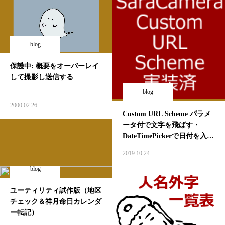
blog
保護中: 概要をオーバーレイ
して撮影し送信する
blog
2000.02.26
Custom URL Scheme パラメ
ータ付で文字を飛ばす・
DateTimePickerで日付を入れ
て動かす
2019.10.24
blog
ユーティリティ試作版（地区
チェック＆祥月命日カレンダ
ー転記）