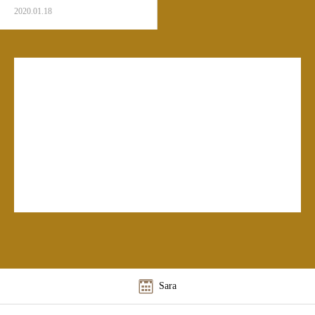
は目的が全然違う
2020.01.18
Sara