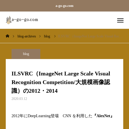
a-go-go.com
blog-archives
blog
ILSVRC（ImageNet Large Scale Visual Recognition Competition/大規模画像認識）の2012・2014
外字一覧
旧字一覧
Sara
Line
blog
blog-archives
ILSVRC（ImageNet Large Scale Visual
Recognition Competition/大規模画像認
お知らせ
識）の2012・2014
ギャラリーカテゴリ（メガ）
2020.03.12
ベース
2012年にDeepLearning登場 CNN を利用した
『AlexNet』