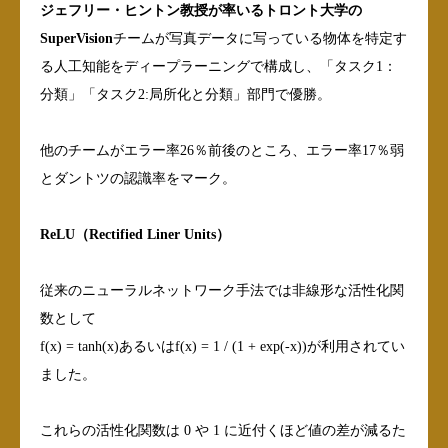
ジェフリー・ヒントン教授が率いるトロント大学の
SuperVision
チームが写真データに写っている物体を特定す
る人工知能をディープラーニングで構成し、「タスク1：
分類」「タスク2:局所化と分類」部門で優勝。
他のチームがエラー率26％前後のところ、エラー率17％弱
とダントツの認識率をマーク。
ReLU（Rectified Liner Units）
従来のニューラルネットワーク手法では非線形な活性化関
数として
f(x) = tanh(x)あるいはf(x) = 1 / (1 + exp(-x))が利用されてい
ました。
これらの活性化関数は 0 や 1 に近付くほど値の差が減るた