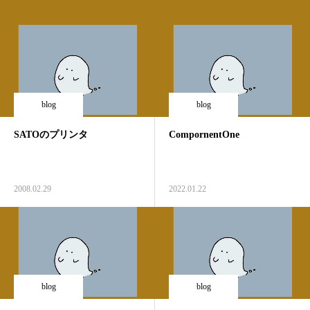
blog
blog
SATOのプリンタ
CompornentOne
2008.02.29
2022.01.22
blog
blog