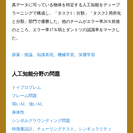
真データに写っている物体を特定する人工知能をディープ
ラーニングで構成し、「タスク1：分類」「タスク2:局所化
と分類」部門で優勝した。他のチームがエラー率26％前後
のところ、エラー率17％弱とダントツの認識率をマークし
た。
探索・推論
、
知識表現
、
機械学習
、
深層学習
人工知能分野の問題
トイプロブレム
フレーム問題
弱いAI、強いAI
、
身体性
シンボルグラウンディング問題
特徴量設計
、
チューリングテスト
、
シンギュラリティ