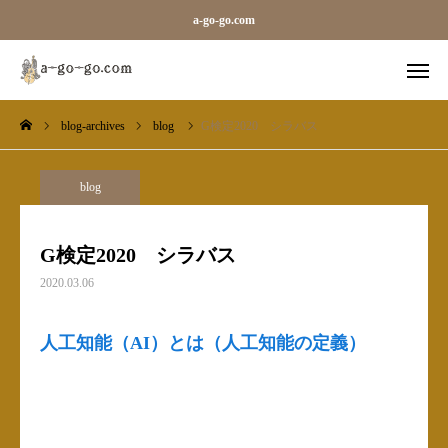
a-go-go.com
blog-archives
blog
G検定2020 シラバス
外字一覧
旧字一覧
Sara
Line
blog
blog-archives
G検定2020 シラバス
2020.03.06
お知らせ
ギャラリーカテゴリ（メガ）
人工知能（AI）とは（人工知能の定義）
ベース