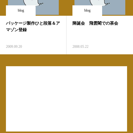
blog
blog
パッケージ製作ひと段落＆ア
降誕会 飛雲閣での茶会
マゾン登録
2009.09.20
2008.05.22