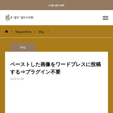
a-go-go.com
blog-archives
blog
ペーストした画像をワードプレスに投稿する⇒プラグイン不要
外字一覧
旧字一覧
Sara
Line
blog
blog-archives
ペーストした画像をワードプレスに投稿
する⇒プラグイン不要
お知らせ
2024.05.08
ギャラリーカテゴリ（メガ）
ベース